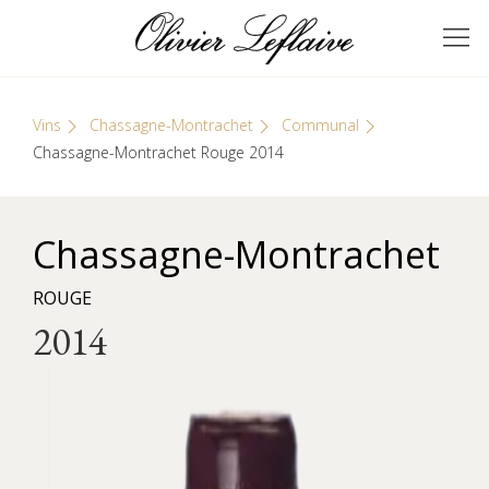
Skip
Cookies management panel
to
GRANDS VINS DE
Olivier Leflaive
content
BOURGOGNE
Vins
Chassagne-Montrachet
Communal
Chassagne-Montrachet Rouge 2014
Chassagne-Montrachet
ROUGE