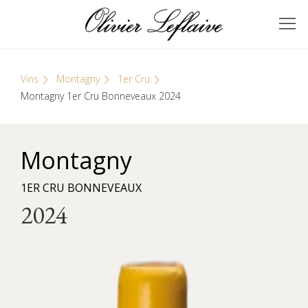
Skip
Cookies management panel
to
GRANDS VINS DE
Olivier Leflaive
content
BOURGOGNE
Vins
Montagny
1er Cru
Montagny 1er Cru Bonneveaux 2024
Montagny
1ER CRU BONNEVEAUX