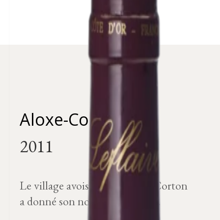
Aloxe-Corton
Le village avoisinant d'Aloxe-Corton
a donné son nom à cette AOC.