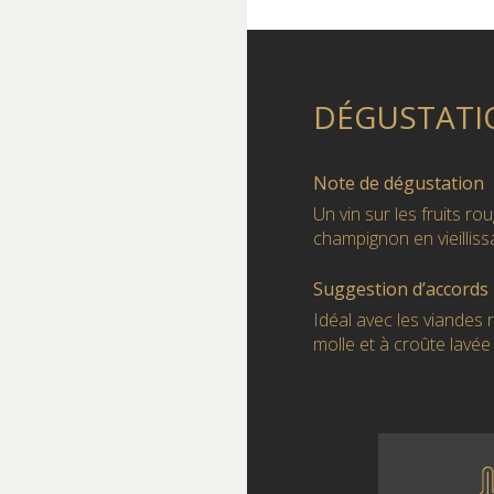
DÉGUSTATI
Note de dégustation
Un vin sur les fruits r
champignon en vieilliss
Suggestion d’accords
Idéal avec les viandes 
molle et à croûte lavée