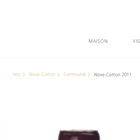
Skip
Cookies management panel
to
content
MAISON
VI
Olivier Leflaive
GRANDS VINS DE BOURGOGNE
Vins
Aloxe-Corton
Communal
Aloxe-Corton 2011