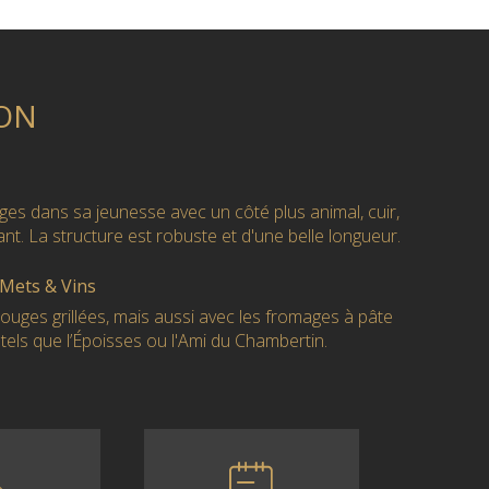
ON
ouges dans sa jeunesse avec un côté plus animal, cuir,
ant. La structure est robuste et d'une belle longueur.
 Mets & Vins
rouges grillées, mais aussi avec les fromages à pâte
 tels que l’Époisses ou l'Ami du Chambertin.