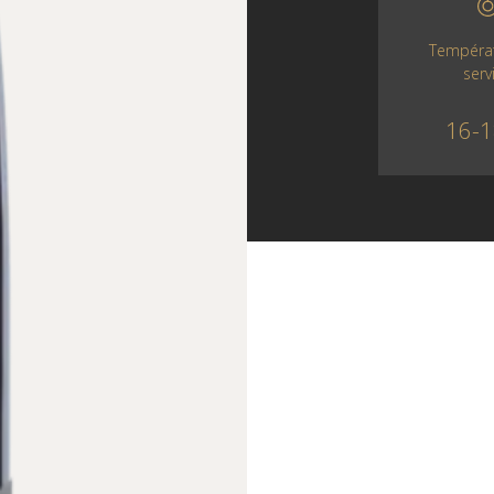
Tempéra
serv
16-1