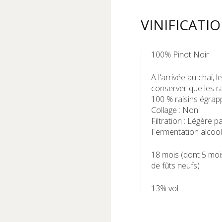
VINIFICATI
100% Pinot Noir
A l'arrivée au chai, 
conserver que les ra
100 % raisins égrap
Collage : Non
Filtration : Légère
Fermentation alcooli
18 mois (dont 5 moi
de fûts neufs)
13% vol.