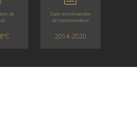
Date recommandée
ture de
de consommation
ice
2014-2020
8°C