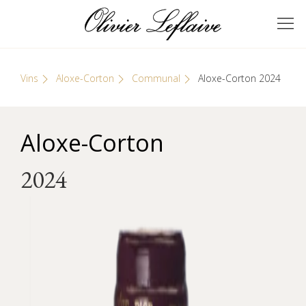
Skip
Cookies management panel
to
GRANDS VINS DE
Olivier Leflaive
content
BOURGOGNE
Vins
Aloxe-Corton
Communal
Aloxe-Corton 2024
Aloxe-Corton