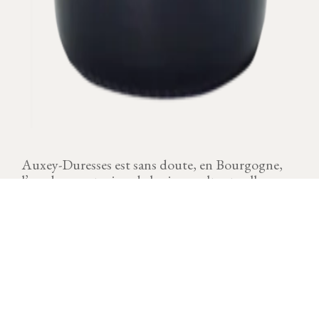
Auxey-Duresses est sans doute, en Bourgogne,
l’un des sanctuaires de la vigne celte et gallo-
romaine. Cette ancienne dépendance de l’abbaye
de Cluny partageait jadis son activité entre
moulins à grains et pressoirs à raisins.