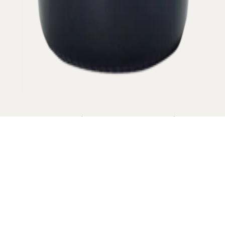
Ce nom est issu des marais, où poussent les
roseaux.