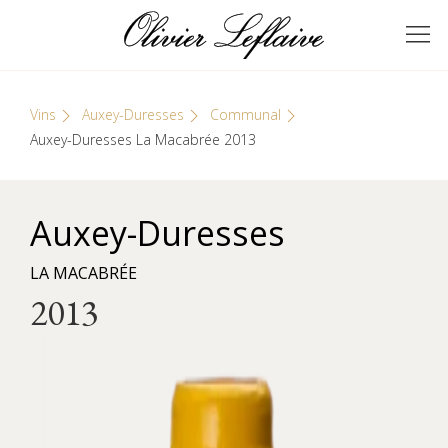
Skip
Cookies management panel
to
GRANDS VINS DE
Olivier Leflaive
content
BOURGOGNE
Vins
Auxey-Duresses
Communal
Auxey-Duresses La Macabrée 2013
Auxey-Duresses
LA MACABRÉE