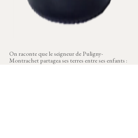
On raconte que le seigneur de Puligny-
Montrachet partagea ses terres entre ses enfants :
Le fils aîné ou "Chevalier", les filles ou "Pucelles"
et le "Bâtard". Chacun eut sa part et les trois
climats ont gardé leurs nom Chevalier-
Montrachet, Bâtard-Montrachet, Puligny-
Montrachet 1er Cru les Pucelles.
MILLÉSIME