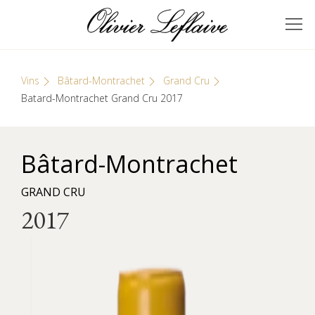
Skip
Cookies management panel
to
GRANDS VINS DE
Olivier Leflaive
content
BOURGOGNE
Vins
Bâtard-Montrachet
Grand Cru
Batard-Montrachet Grand Cru 2017
Bâtard-Montrachet
GRAND CRU