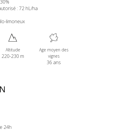
 30%
torisé : 72 hL/ha
gilo-limoneux
Altitude
Age moyen des
220-230 m
vignes
36 ans
ON
e 24h