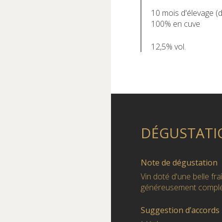
10 mois d'élevage (
100% en cuve
12,5% vol.
DÉGUSTATI
Note de dégustation
Vin doté d'une belle fr
généreusement complét
Suggestion d’accords