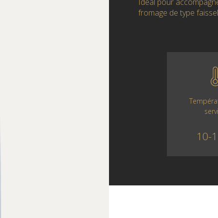
Idéal pour accompagner 
fromage de type faissel
Tempéra
serv
10-1