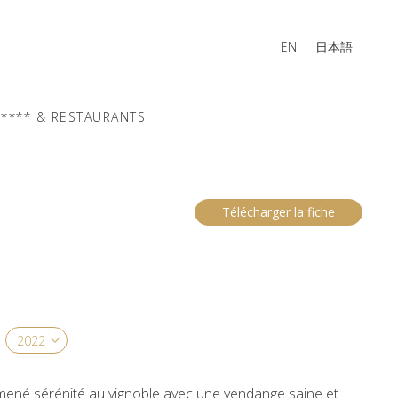
EN
日本語
**** & RESTAURANTS
Télécharger la fiche
mené sérénité au vignoble avec une vendange saine et