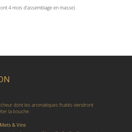
dont 4 mois d'assemblage en masse)
ON
aîcheur dont les aromatiques fruités viendront
er la bouche.
 Mets & Vins