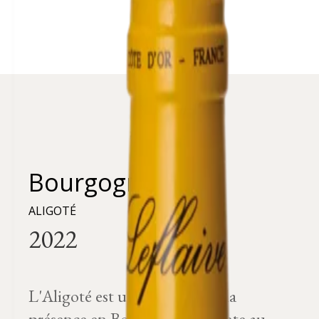
Bourgogne
ALIGOTÉ
L'Aligoté est un cépage dont la
présence en Bourgogne remonte au