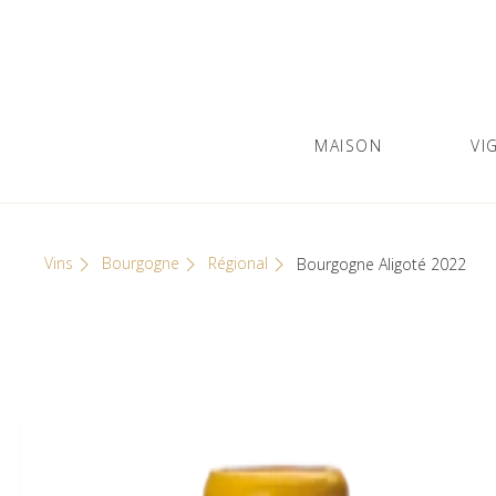
Skip
Cookies management panel
to
content
MAISON
VI
Olivier Leflaive
GRANDS VINS DE BOURGOGNE
Vins
Bourgogne
Régional
Bourgogne Aligoté 2022