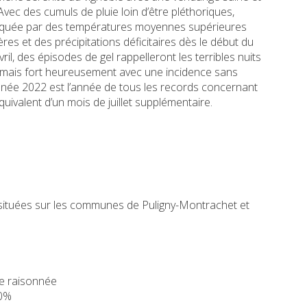
vec des cumuls de pluie loin d’être pléthoriques,
rquée par des températures moyennes supérieures
es et des précipitations déficitaires dès le début du
vril, des épisodes de gel rappelleront les terribles nuits
1, mais fort heureusement avec une incidence sans
ée 2022 est l’année de tous les records concernant
équivalent d’un mois de juillet supplémentaire.
situées sur les communes de Puligny-Montrachet et
te raisonnée
70%