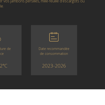
vos jambons persillés, mille-feuille d'escargots ou
le.
Date recommandée
ture de
de consommation
ice
2023-2026
2°C