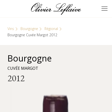
Skip
Cookies management panel
to
GRANDS VINS DE
Olivier Leflaive
content
BOURGOGNE
Vins
Bourgogne
Régional
Bourgogne Cuvée Margot 2012
Bourgogne
CUVÉE MARGOT