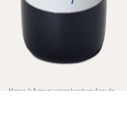
Margot, la Reine et surtout le prénom d'une des
filles d'Olivier Leflaive.