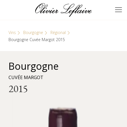
Skip
Cookies management panel
to
GRANDS VINS DE
Olivier Leflaive
content
BOURGOGNE
Vins
Bourgogne
Régional
Bourgogne Cuvée Margot 2015
Bourgogne
CUVÉE MARGOT