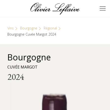
Skip
Cookies management panel
to
GRANDS VINS DE
Olivier Leflaive
content
BOURGOGNE
Vins
Bourgogne
Régional
Bourgogne Cuvée Margot 2024
Bourgogne
CUVÉE MARGOT