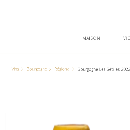
Skip
Cookies management panel
to
content
MAISON
VI
Olivier Leflaive
GRANDS VINS DE BOURGOGNE
Vins
Bourgogne
Régional
Bourgogne Les Sétilles 202