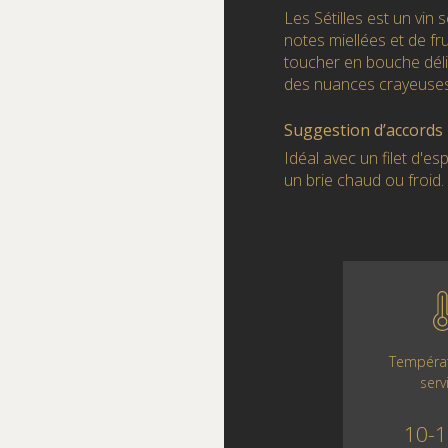
Les Sétilles est un vin
notes miellées et de fr
toucher en bouche délic
des nuances crayeuses
Suggestion d’accords
Idéal avec un filet d'e
un brie chaud ou froid.
Tempéra
serv
10-1