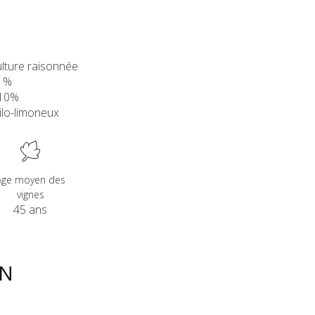
ulture raisonnée
0 %
 10%
gilo-limoneux
Age moyen des
vignes
45 ans
ON