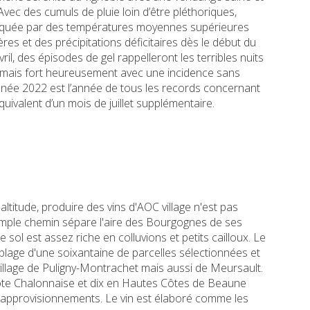
vec des cumuls de pluie loin d’être pléthoriques,
rquée par des températures moyennes supérieures
es et des précipitations déficitaires dès le début du
vril, des épisodes de gel rappelleront les terribles nuits
1, mais fort heureusement avec une incidence sans
ée 2022 est l’année de tous les records concernant
équivalent d’un mois de juillet supplémentaire.
titude, produire des vins d'AOC village n'est pas
simple chemin sépare l'aire des Bourgognes de ses
 sol est assez riche en colluvions et petits cailloux. Le
blage d'une soixantaine de parcelles sélectionnées et
e village de Puligny-Montrachet mais aussi de Meursault.
Côte Chalonnaise et dix en Hautes Côtes de Beaune
 approvisionnements. Le vin est élaboré comme les