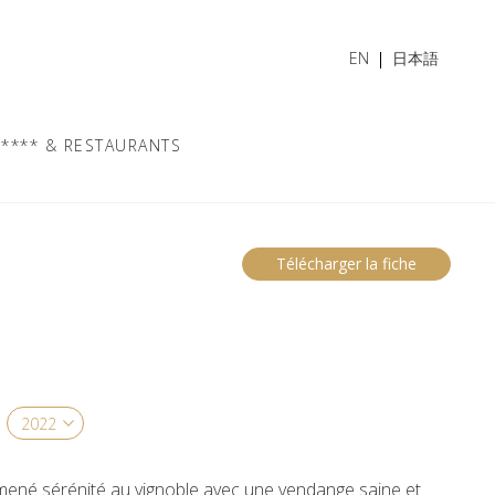
EN
日本語
**** & RESTAURANTS
Télécharger la fiche
mené sérénité au vignoble avec une vendange saine et