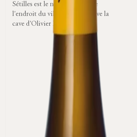
Sétilles est le nom cadastral de
l'endroit du village où se trouve la
cave d'Olivier Leflaive.