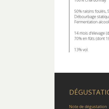
100% Chardonnay
50% raisins foulés, 
Débourbage statiqu
Fermentation alcool
14 mois d'élevage (
70% en fûts (dont 1
13% vol.
DÉGUSTATI
Note de dégustation