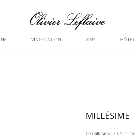
GNE
VINIFICATION
VINS
HÔTEL
2
MILLÉSIME
Le millésime 2022 a ra