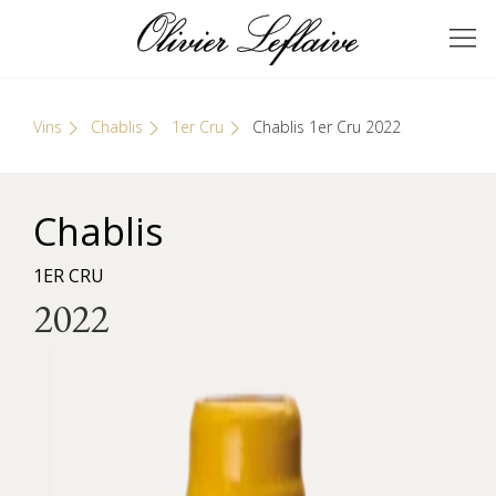
Skip
Cookies management panel
to
GRANDS VINS DE
Olivier Leflaive
content
BOURGOGNE
Vins
Chablis
1er Cru
Chablis 1er Cru 2022
Chablis
1ER CRU