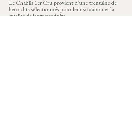
Le Chablis 1er Cru provient d'une trentaine de
lieux-dits sélectionnés pour leur situation et la
qualité de leurs produits.
MILLÉSIME
Télécharger la fiche
Le millésime 2022 a ramené sérénité au vignoble avec
une vendange saine et des volumes corrects. Avec des
cumuls de pluie loin d’être pléthoriques, l’année 2022 a