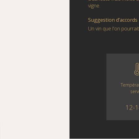
vigne.
Suggestion d’accords
Un vin que l'on pourrai
Tempéra
serv
12-1