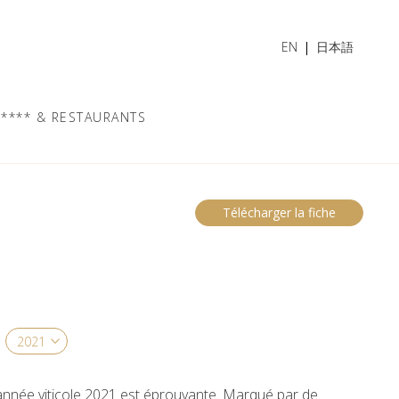
EN
日本語
**** & RESTAURANTS
Télécharger la fiche
l’année viticole 2021 est éprouvante. Marqué par de