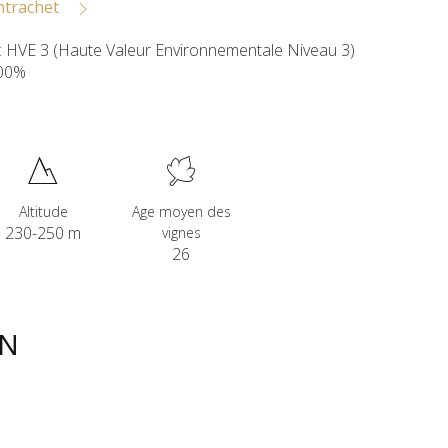
ntrachet
 : HVE 3 (Haute Valeur Environnementale Niveau 3)
100%
Altitude
Age moyen des
230-250 m
vignes
26
ON