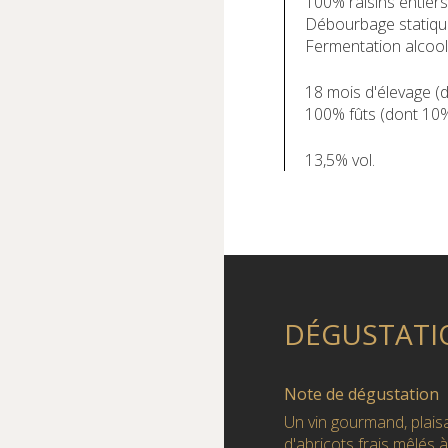
100% raisins entiers
Débourbage statiqu
Fermentation alcool
18 mois d'élevage (
100% fûts (dont 10%
13,5% vol.
DÉGUSTATI
Note de dégustation
Un vin gourmand, plai
d'abricots frais mêlés à