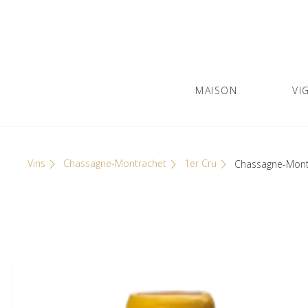
Skip
Cookies management panel
to
content
MAISON
VI
Olivier Leflaive
GRANDS VINS DE BOURGOGNE
Vins
Chassagne-Montrachet
1er Cru
Chassagne-Montr