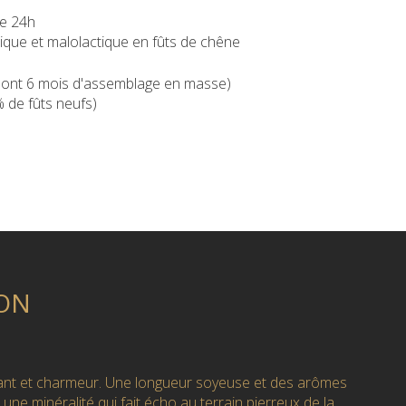
e 24h
ique et malolactique en fûts de chêne
dont 6 mois d'assemblage en masse)
 de fûts neufs)
ON
sant et charmeur. Une longueur soyeuse et des arômes
 une minéralité qui fait écho au terrain pierreux de la