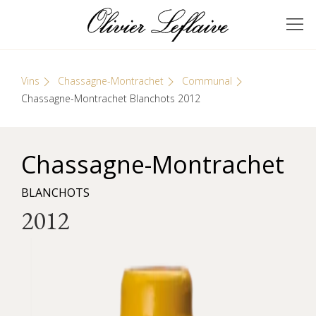
Skip
Cookies management panel
to
GRANDS VINS DE
Olivier Leflaive
content
BOURGOGNE
Vins
Chassagne-Montrachet
Communal
Chassagne-Montrachet Blanchots 2012
Chassagne-Montrachet
BLANCHOTS