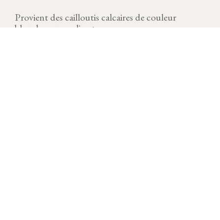
Provient des cailloutis calcaires de couleur
blanche sur ce climat.
MILLÉSIME
Télécharger la fiche
Le millésime 2020 est un millésime très singulier. Il est
marqué par une précocité historique depuis le