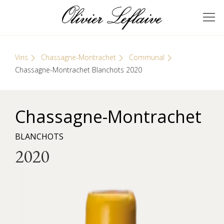
Skip
Cookies management panel
to
GRANDS VINS DE
Olivier Leflaive
content
BOURGOGNE
Vins
Chassagne-Montrachet
Communal
Chassagne-Montrachet Blanchots 2020
Chassagne-Montrachet
BLANCHOTS