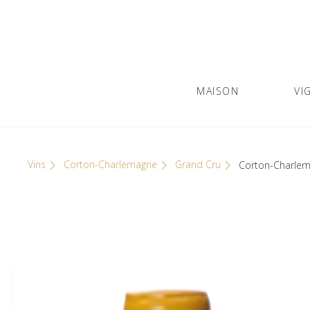
Skip
Cookies management panel
to
content
MAISON
VI
Olivier Leflaive
GRANDS VINS DE BOURGOGNE
Vins
Corton-Charlemagne
Grand Cru
Corton-Charlem