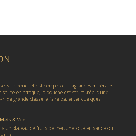
ON
se, son bouquet est complexe : fragrances minérales,
et saline en attaque, la bouche est structurée ,d'une
 vin de grande classe, à faire patienter quelques
 Mets & Vins
 à un plateau de fruits de mer, une lotte en sauce ou
 sauce.