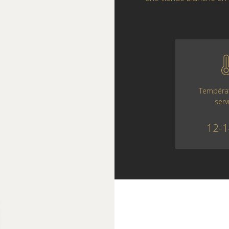
Tempéra
serv
12-1