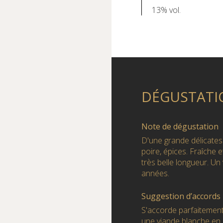
13% vol.
DÉGUSTATI
Note de dégustation
D'une grande délicates
poire, épices. Fraîche 
très belle longueur. Un
années.
Suggestion d’accords
S'accorde parfaitement
une viande blanche en