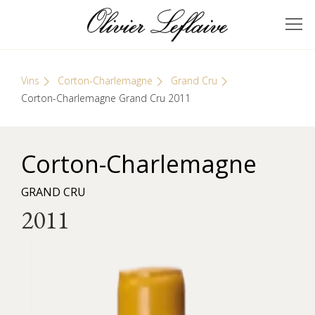
Skip
Cookies management panel
to
GRANDS VINS DE
Olivier Leflaive
content
BOURGOGNE
Vins
Corton-Charlemagne
Grand Cru
Corton-Charlemagne Grand Cru 2011
Corton-Charlemagne
GRAND CRU