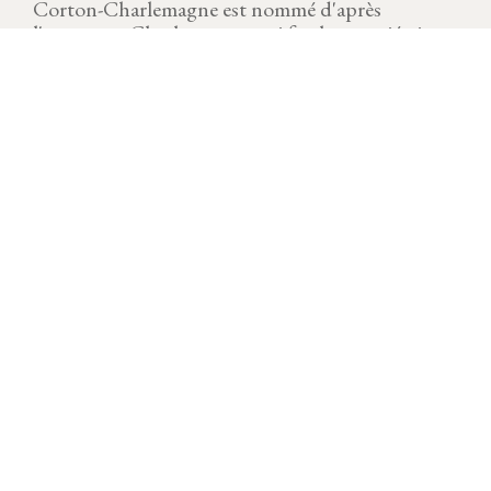
Corton-Charlemagne est nommé d'après
l'empereur Charlemagne, qui fut le propriétaire
de ce vignoble.
MILLÉSIME
Télécharger la fiche
VIGNOBLE