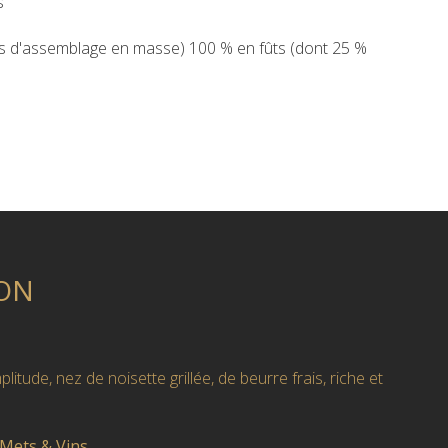
s
s d'assemblage en masse) 100 % en fûts (dont 25 %
ON
itude, nez de noisette grillée, de beurre frais, riche et
 Mets & Vins