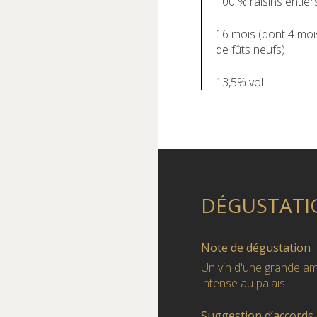
100 % raisins entier
16 mois (dont 4 moi
de fûts neufs)
13,5% vol.
DÉGUSTATI
Note de dégustation
Un vin d'une grande ampl
intense au palais.
Suggestion d’accords