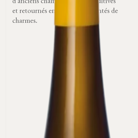
d'anciens champs communs cultivés
et retournés en friches, ou plantés de
charmes.