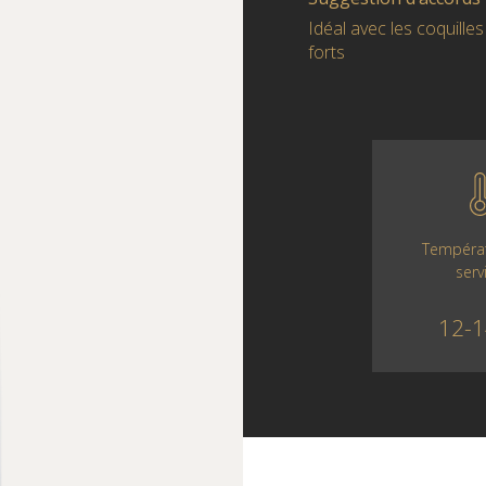
Idéal avec les coquille
forts
Tempéra
serv
12-1