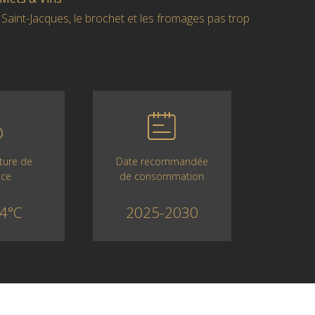
s Saint-Jacques, le brochet et les fromages pas trop
Date recommandée
ture de
de consommation
ice
2025-2030
4°C