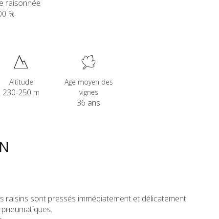
te raisonnée
00 %
Altitude
Age moyen des
230-250 m
vignes
36 ans
ON
 les raisins sont pressés immédiatement et délicatement
s pneumatiques.