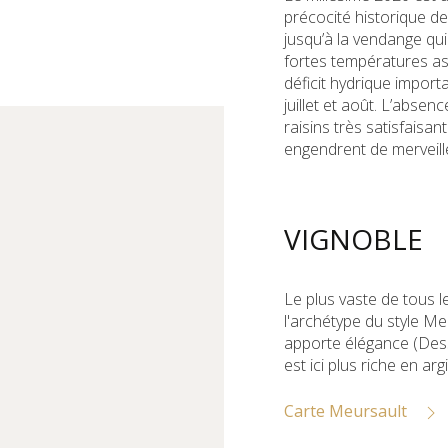
précocité historique d
jusqu’à la vendange qui
fortes températures a
déficit hydrique impor
juillet et août. L’abse
raisins très satisfaisan
engendrent de merveille
VIGNOBLE
Le plus vaste de tous l
l'archétype du style Me
apporte élégance (Dess
est ici plus riche en arg
Carte Meursault