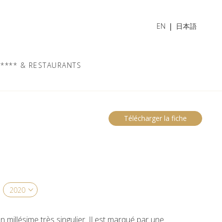
EN
日本語
**** & RESTAURANTS
Télécharger la fiche
n millésime très singulier. Il est marqué par une