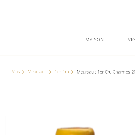
Skip
Cookies management panel
to
content
MAISON
VI
Olivier Leflaive
GRANDS VINS DE BOURGOGNE
Vins
Meursault
1er Cru
Meursault 1er Cru Charmes 2