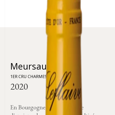
Meursault
1ER CRU CHARMES
En Bourgogne, ce mot désigne