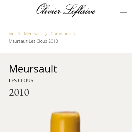
Skip
Cookies management panel
to
GRANDS VINS DE
Olivier Leflaive
content
BOURGOGNE
Vins
Meursault
Communal
Meursault Les Clous 2010
Meursault
LES CLOUS