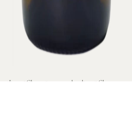
Le mot Clous est a rapprocher du mot Clos
(variante Bourguignonne)