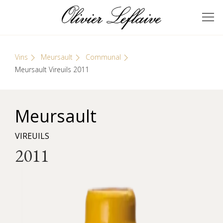
Skip
Cookies management panel
to
GRANDS VINS DE
Olivier Leflaive
content
BOURGOGNE
Vins
Meursault
Communal
Meursault Vireuils 2011
Meursault
VIREUILS