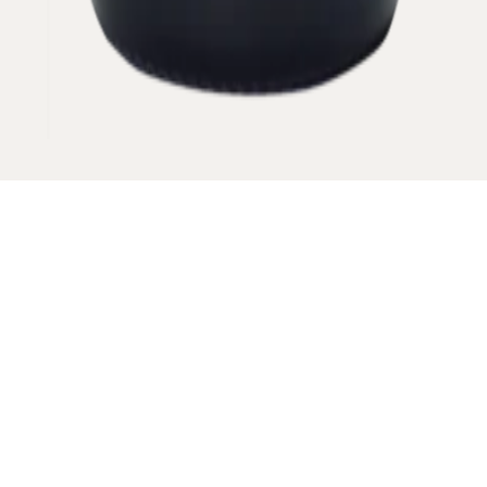
Un sentier tourne, "vire" tout autour de la vigne.
MILLÉSIME