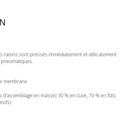
ON
 les raisins sont pressés immédiatement et délicatement
s pneumatiques.
 par membrane
s d'assemblage en masse) 30 % en cuve, 70 % en fûts
neufs)