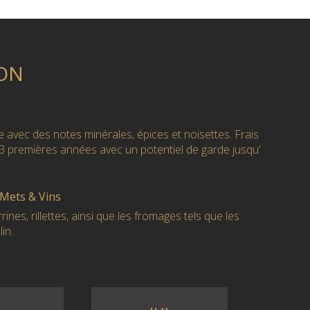
ON
 avec des notes minérales, épices et noisettes. Frais
à 3 premières années avec un potentiel de garde jusqu’
 Mets & Vins
rines, rillettes, ainsi que les fromages tels que les
in.