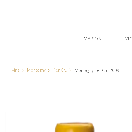
Skip
Cookies management panel
to
content
MAISON
VI
Olivier Leflaive
GRANDS VINS DE BOURGOGNE
Vins
Montagny
1er Cru
Montagny 1er Cru 2009