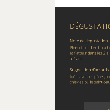
DÉGUSTATI
Note de dégustation
Plein et rond en bouche
et flatteur dans les 2 
à 7 ans.
Suggestion d’accords
Idéal avec les pâtés, ter
chèvres ou le saint-paul