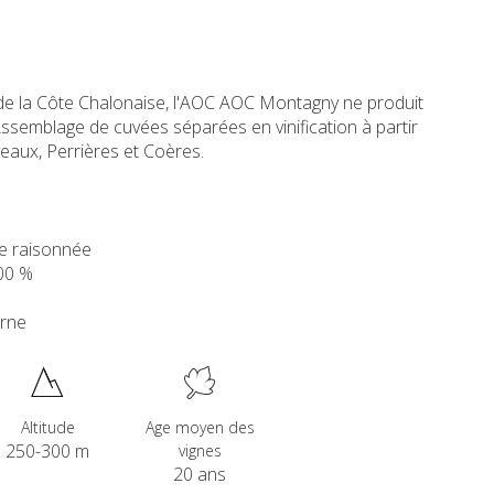
d de la Côte Chalonaise, l'AOC AOC Montagny ne produit
semblage de cuvées séparées en vinification à partir
eaux, Perrières et Coères.
te raisonnée
00 %
arne
Altitude
Age moyen des
250-300 m
vignes
20 ans