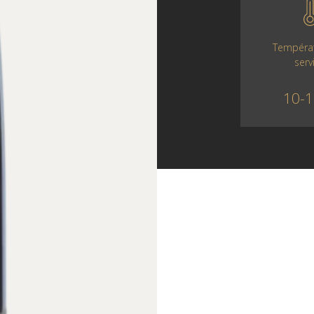
Tempéra
serv
10-1