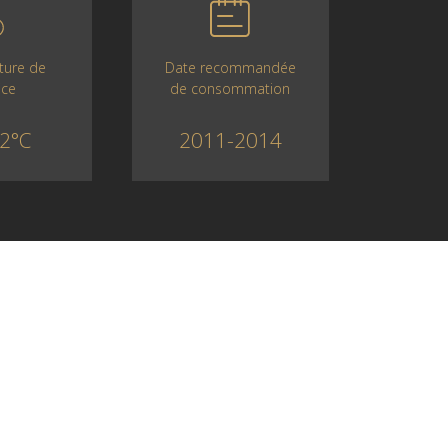
Date recommandée
ture de
de consommation
ice
2011-2014
2°C