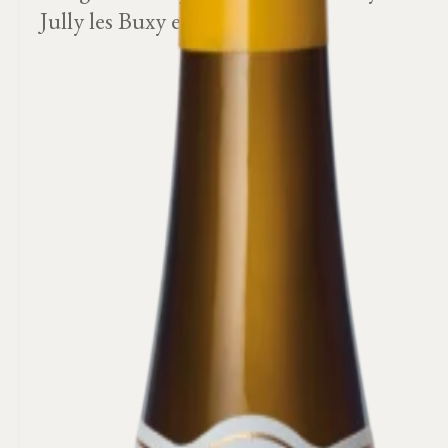
Jully les Buxy et St Vallerin.