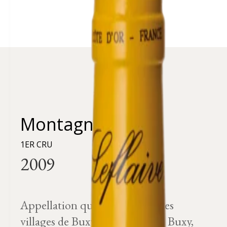
Montagny
1ER CRU
Appellation que se partagent les
villages de Buxy, Montagny les Buxy,