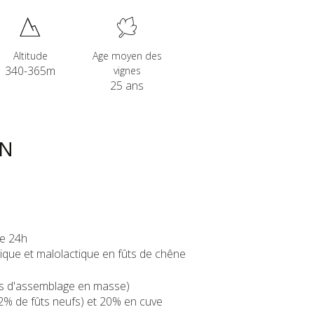
Altitude
Age moyen des
340-365m
vignes
25 ans
ON
e 24h
ique et malolactique en fûts de chêne
is d'assemblage en masse)
2% de fûts neufs) et 20% en cuve