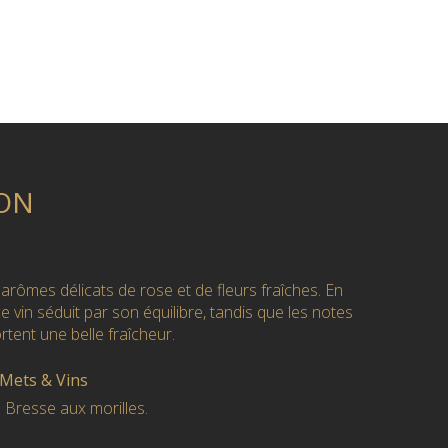
ON
arômes délicats de rose et de fleurs fraîches. En
e vin séduit par son équilibre, tandis que les notes
tent une belle fraîcheur.
 Mets & Vins
 Bresse aux morilles.