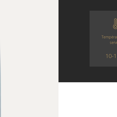
Tempéra
serv
10-1