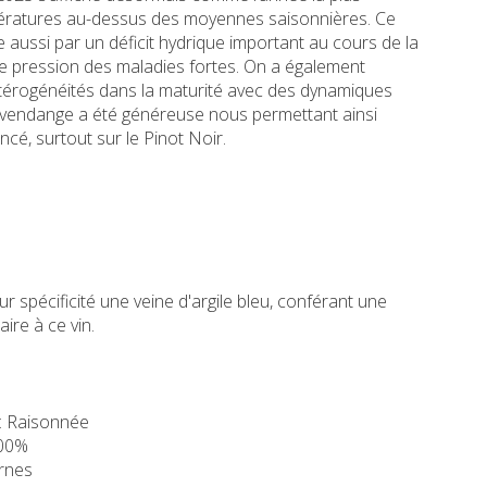
ratures au-dessus des moyennes saisonnières. Ce
e aussi par un déficit hydrique important au cours de la
ne pression des maladies fortes. On a également
térogénéités dans la maturité avec des dynamiques
 La vendange a été généreuse nous permettant ainsi
ncé, surtout sur le Pinot Noir.
ur spécificité une veine d'argile bleu, conférant une
ire à ce vin.
 : Raisonnée
100%
arnes