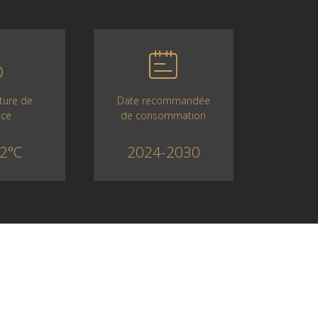
Date recommandée
ture de
de consommation
ice
2024-2030
2°C