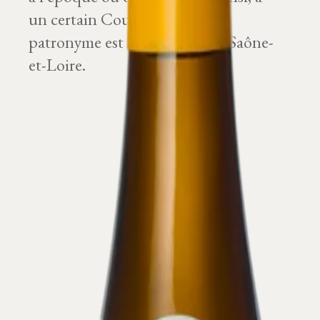
un certain Couland, dont le
patronyme est bien connu en Saône-
et-Loire.