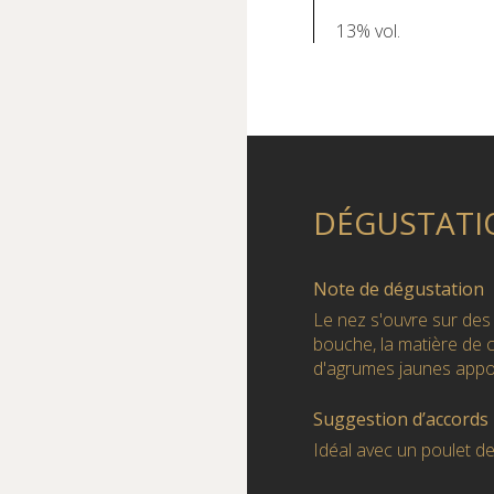
13% vol.
DÉGUSTATI
Note de dégustation
Le nez s'ouvre sur des 
bouche, la matière de c
d'agrumes jaunes appor
Suggestion d’accords
Idéal avec un poulet de