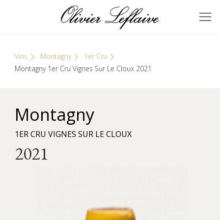
Skip
Cookies management panel
to
GRANDS VINS DE
Olivier Leflaive
content
BOURGOGNE
Vins
Montagny
1er Cru
Montagny 1er Cru Vignes Sur Le Cloux 2021
Montagny
1ER CRU VIGNES SUR LE CLOUX