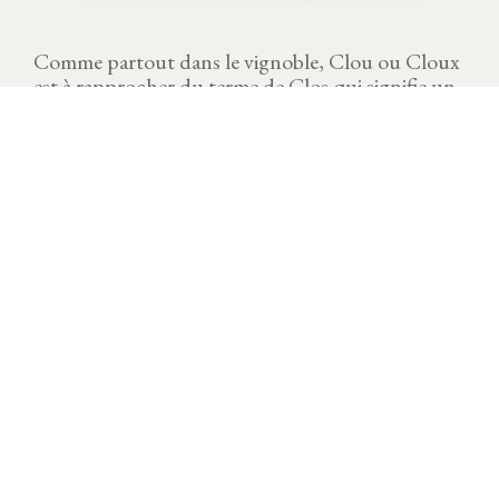
Comme partout dans le vignoble, Clou ou Cloux
est à rapprocher du terme de Clos qui signifie un
endroit fermé. Sur (dessus) et Sous (dessous)
détermine sa position sur le coteau.
MILLÉSIME
Télécharger la fiche
Jusqu’au dernier jour, l’année viticole 2021 est