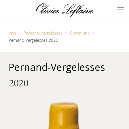
Skip
Cookies management panel
to
GRANDS VINS DE
Olivier Leflaive
content
BOURGOGNE
Vins
Pernand-Vergelesses
Communal
Pernand-Vergelesses 2020
Pernand-Vergelesses