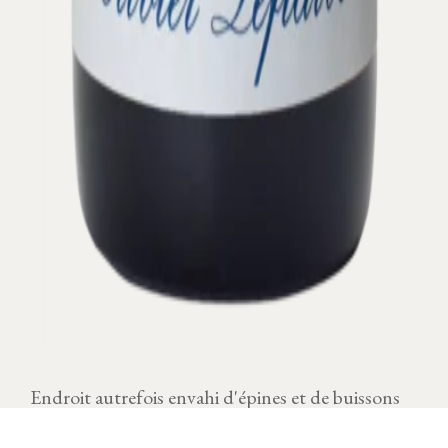
Endroit autrefois envahi d'épines et de buissons
épineux (espineauls) et remis en culture
notamment par les moines de Citeaux vers 1150.