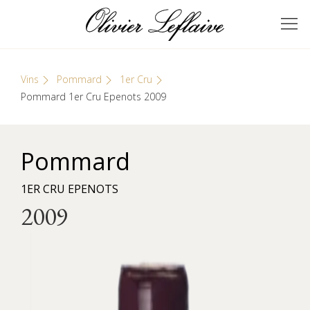
Skip
Cookies management panel
to
GRANDS VINS DE
Olivier Leflaive
content
BOURGOGNE
Vins
Pommard
1er Cru
Pommard 1er Cru Epenots 2009
Pommard
1ER CRU EPENOTS