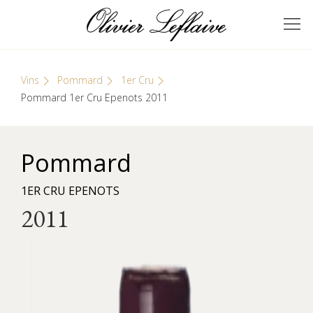
Skip
Cookies management panel
to
GRANDS VINS DE
Olivier Leflaive
content
BOURGOGNE
Vins
Pommard
1er Cru
Pommard 1er Cru Epenots 2011
Pommard
1ER CRU EPENOTS