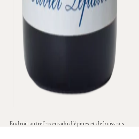
Endroit autrefois envahi d'épines et de buissons
épineux (espineauls) et remis en culture
notamment par les moines de Citeaux vers 1150.