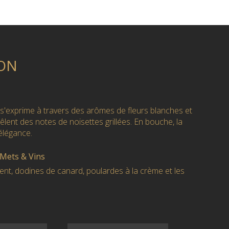
ON
 il s'exprime à travers des arômes de fleurs blanches et
êlent des notes de noisettes grillées. En bouche, la
'élégance.
 Mets & Vins
vent, dodines de canard, poulardes à la crème et les