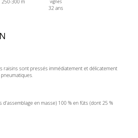
250-300 m
vignes
32 ans
ON
 les raisins sont pressés immédiatement et délicatement
s pneumatiques.
s d'assemblage en masse) 100 % en fûts (dont 25 %