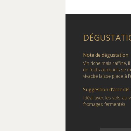
DÉGUSTATI
Note de dégustation
Vin riche mais raffiné,
de fruits auxquels se m
vivacité laisse place à l
Suggestion d’accords
Idéal avec les vols-au-
fromages fermentés.