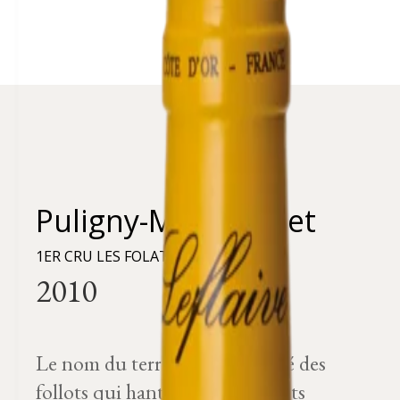
Puligny-Montrachet
1ER CRU LES FOLATIÈRES
Le nom du terroir est un dérivé des
follots qui hantaient les endroits