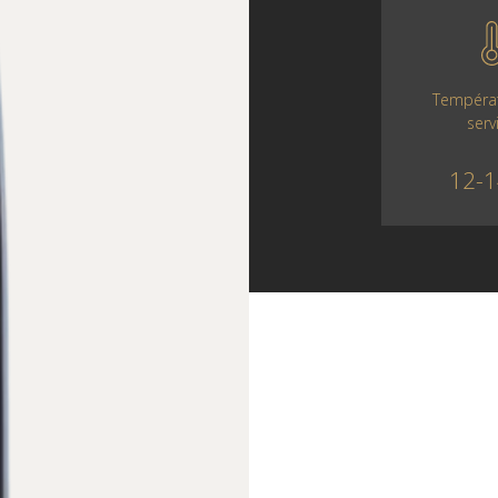
Tempéra
serv
12-1