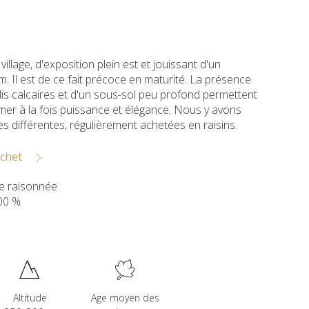
village, d'exposition plein est et jouissant d'un
. Il est de ce fait précoce en maturité. La présence
lis calcaires et d'un sous-sol peu profond permettent
er à la fois puissance et élégance. Nous y avons
es différentes, régulièrement achetées en raisins.
achet
te raisonnée
00 %
Altitude
Age moyen des