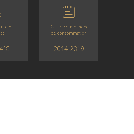
Date recommandée
ture de
de consommation
ice
2014-2019
4°C