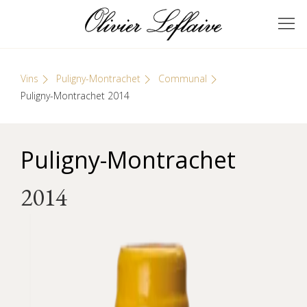
Skip
Cookies management panel
to
GRANDS VINS DE
Olivier Leflaive
content
BOURGOGNE
Vins
Puligny-Montrachet
Communal
Puligny-Montrachet 2014
Puligny-Montrachet