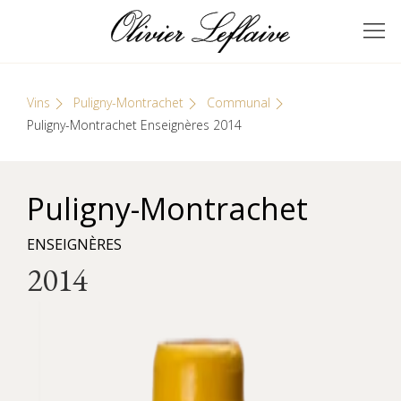
Skip
Cookies management panel
to
GRANDS VINS DE
Olivier Leflaive
content
BOURGOGNE
Vins
Puligny-Montrachet
Communal
Puligny-Montrachet Enseignères 2014
Puligny-Montrachet
ENSEIGNÈRES