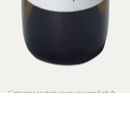
Cette vigne est située sur une ancienne forêt de
chênes (chasnes en vieux français ou chanières).