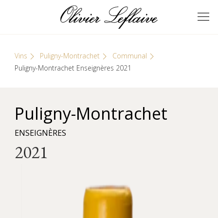
Skip
Cookies management panel
to
GRANDS VINS DE
Olivier Leflaive
content
BOURGOGNE
Vins
Puligny-Montrachet
Communal
Puligny-Montrachet Enseignères 2021
Puligny-Montrachet
ENSEIGNÈRES