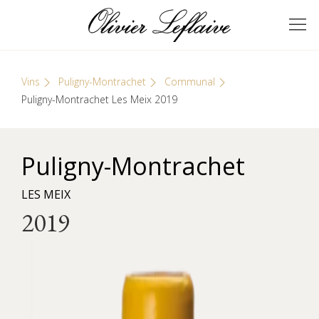
Skip
Cookies management panel
to
GRANDS VINS DE
Olivier Leflaive
content
BOURGOGNE
Vins
Puligny-Montrachet
Communal
Puligny-Montrachet Les Meix 2019
Puligny-Montrachet
LES MEIX