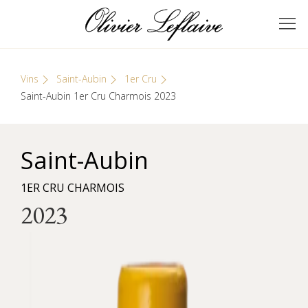
Skip
Cookies management panel
to
GRANDS VINS DE
Olivier Leflaive
content
BOURGOGNE
Vins
Saint-Aubin
1er Cru
Saint-Aubin 1er Cru Charmois 2023
Saint-Aubin
1ER CRU CHARMOIS