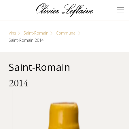
Skip
Cookies management panel
to
GRANDS VINS DE
Olivier Leflaive
content
BOURGOGNE
Vins
Saint-Romain
Communal
Saint-Romain 2014
Saint-Romain