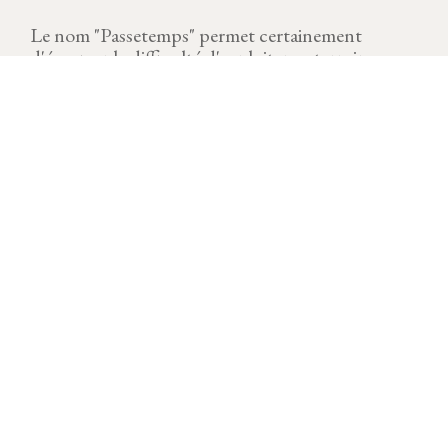
Le nom "Passetemps" permet certainement
d'évoquer la difficulté d'exploiter ce terroir.
MILLÉSIME
Télécharger la fiche
Un millésime de rêve qui offre des volumes généreux
et une superbe qualité. L’eau est un acteur majeur