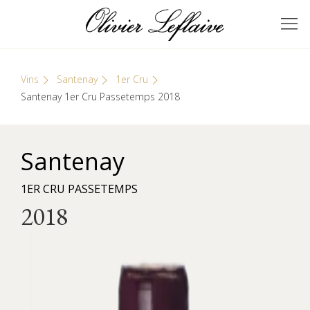
Skip
Cookies management panel
to
GRANDS VINS DE
Olivier Leflaive
content
BOURGOGNE
Vins
Santenay
1er Cru
Santenay 1er Cru Passetemps 2018
Santenay
1ER CRU PASSETEMPS