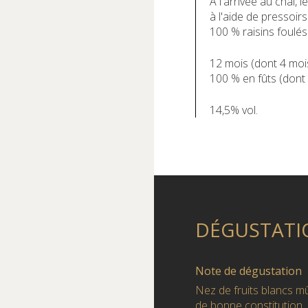
A l'arrivée au chai,
à l'aide de pressoir
100 % raisins foulés
12 mois (dont 4 mo
100 % en fûts (dont
14,5% vol.
DÉGUSTATI
Note de dégustation
Nez de fruits blancs m
de bonne constitution,