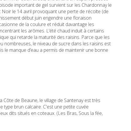
épisode important de gel survient sur les Chardonnay le
ot Noir le 14 avril provoquant une perte de récolte (de
hissement début juin engendre une floraison
ccasionne de la coulure et réduit davantage les
centrant les arômes. L’été chaud induit à certains
ique qui retarde la maturité des raisins. Parce que les
eu nombreuses, le niveau de sucre dans les raisins est
is le manque d’eau a permis de maintenir une bonne
 la Côte de Beaune, le village de Santenay est très
e type brun calcaire. C'est une petite cuvée
ieux dits situés en coteaux. (Les Bras, Sous la fée,