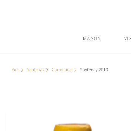
Skip
Cookies management panel
to
content
MAISON
VI
Olivier Leflaive
GRANDS VINS DE BOURGOGNE
Vins
Santenay
Communal
Santenay 2019