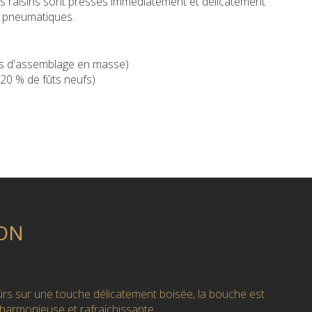
 les raisins sont pressés immédiatement et délicatement
s pneumatiques.
is d'assemblage en masse)
 20 % de fûts neufs)
ON
ûrs sur une touche délicatement boisée, la bouche est
 harmonieuse et rafraichissante.