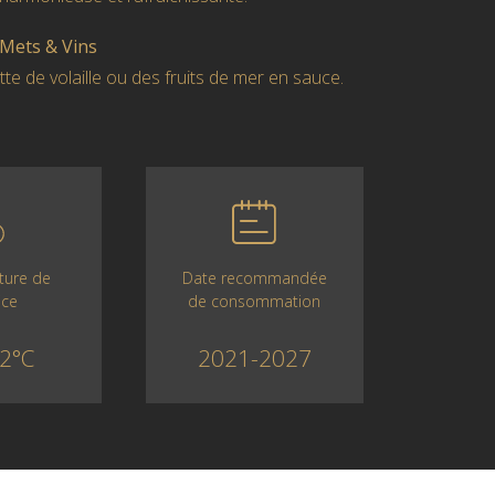
 Mets & Vins
te de volaille ou des fruits de mer en sauce.
Date recommandée
ture de
de consommation
ice
2021-2027
2°C