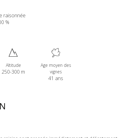
te raisonnée
00 %
Altitude
Age moyen des
250-300 m
vignes
41 ans
ON