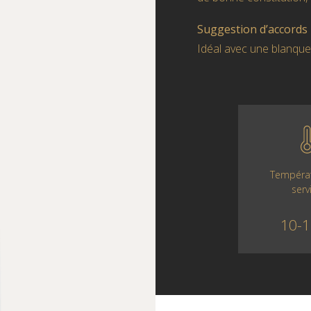
Suggestion d’accords
Idéal avec une blanquet
Tempéra
serv
10-1