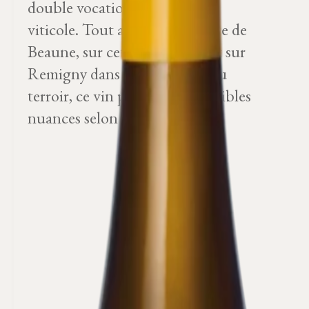
double vocation, thermale et
viticole. Tout au sud de la Côte de
Beaune, sur cette commune et sur
Remigny dans la continuité du
terroir, ce vin présente de sensibles
nuances selon le coteau.