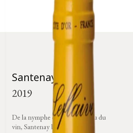
Santenay
De la nymphe des eaux au dieu du
vin, Santenay bénéficie d’une