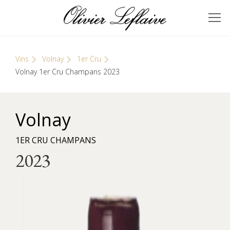
Skip
Cookies management panel
to
GRANDS VINS DE
Olivier Leflaive
content
BOURGOGNE
Vins
Volnay
1er Cru
Volnay 1er Cru Champans 2023
Volnay
1ER CRU CHAMPANS