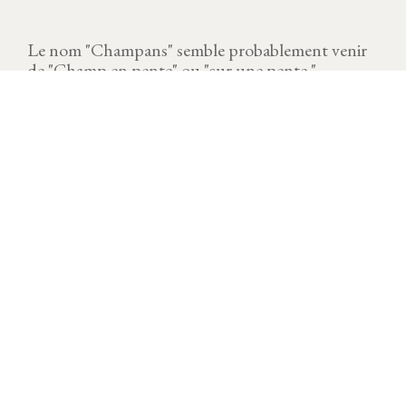
Le nom "Champans" semble probablement venir
de "Champ en pente" ou "sur une pente ".
MILLÉSIME
Télécharger la fiche
Un millésime exigeant. 2023 s’affiche désormais