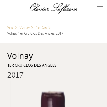
Skip
Cookies management panel
to
GRANDS VINS DE
Olivier Leflaive
content
BOURGOGNE
Vins
Volnay
1er Cru
Volnay 1er Cru Clos Des Angles 2017
Volnay
1ER CRU CLOS DES ANGLES