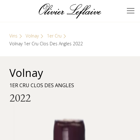
Skip
Cookies management panel
to
GRANDS VINS DE
Olivier Leflaive
content
BOURGOGNE
Vins
Volnay
1er Cru
Volnay 1er Cru Clos Des Angles 2022
Volnay
1ER CRU CLOS DES ANGLES