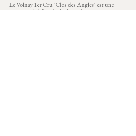
Le Volnay 1er Cru "Clos des Angles" est une
vigne située à l'angle de deux chemins.
MILLÉSIME
Télécharger la fiche
Le millésime 2022 a ramené sérénité au vignoble avec
une vendange saine et des volumes corrects. Avec des
cumuls de pluie loin d’être pléthoriques, l’année 2022 a