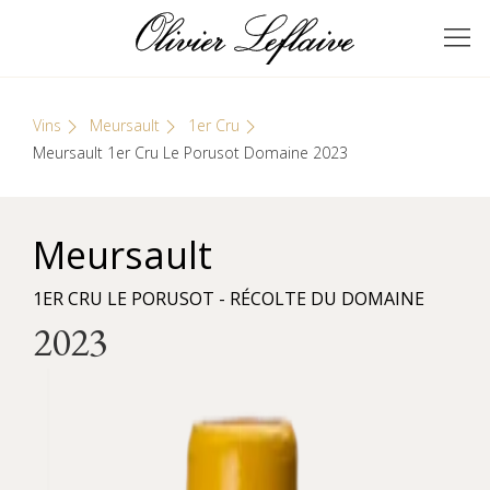
Skip
Cookies management panel
to
GRANDS VINS DE
Olivier Leflaive
content
BOURGOGNE
Vins
Meursault
1er Cru
Meursault 1er Cru Le Porusot Domaine 2023
Meursault
1ER CRU LE PORUSOT - RÉCOLTE DU DOMAINE