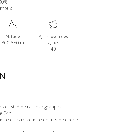
100%
arneux
Altitude
Age moyen des
300-350 m
vignes
40
ON
ers et 50% de raisins égrappés
e 24h
ique et malolactique en fûts de chêne