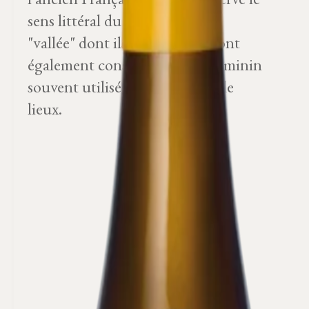
sens littéral du mot latin Vallis
"vallée" dont ils sont issus. Ils ont
également conservé le genre féminin
souvent utilisé pour les noms de
lieux.