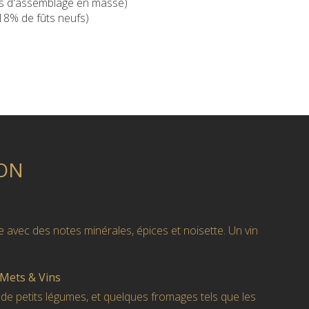
is d'assemblage en masse)
18% de fûts neufs)
ON
 avec des notes minérales, épices et noisette. Un vin
 Mets & Vins
 de petits légumes, et quelques fromages tels que les