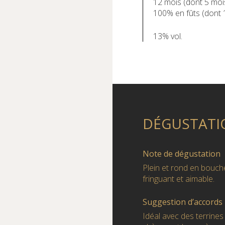
12 mois (dont 5 mo
100% en fûts (dont 
13% vol.
DÉGUSTATI
Note de dégustation
Plein et rond en bouche
fringuant et aimable.
Suggestion d’accords
Idéal avec des terrines