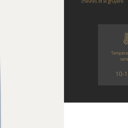
chèvres et le gruyère.
Tempéra
serv
10-1