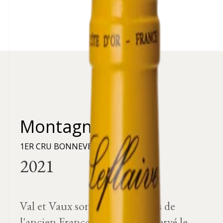
Montagny
1ER CRU BONNEVEAUX
Val et Vaux sont des mots issus de
l'ancien Français qui ont conservé le