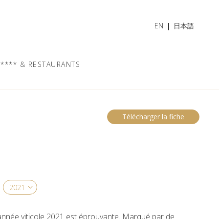
EN
日本語
**** & RESTAURANTS
Télécharger la fiche
l’année viticole 2021 est éprouvante. Marqué par de